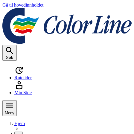
Gå til hovedinnholdet
Søk
Rutetider
Min Side
Meny
Hjem