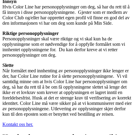
Innsyn
Hvis Color Line har personopplysninger om deg, så har du rett til å
få innsyn i disse personopplysningene. Gjester som er medlem av
Color Club og/eller har opprettet egen profil vil finne en god del av
den informasjonen vi har om deg som kunde på Min Side.
Riktige personopplysninger
Personopplysninger skal være riktige og vi skal kun ha de
opplysningene som er nødvendige for å oppfylle formålet som vi
innhentet opplysningene for. Du kan derfor kreve at vi retter
personopplysninger om deg.
Slette
Når formålet med innhenting av personopplysninger ikke lenger er
der, har Color Line rutine for å slette personopplysningene. Vi vil
samtidig minne om at hvis Color Line har personopplysninger om
deg, så har du rett til å be om få opplysningene slettet så lenge det
ikke er et lovkrav som krever at opplysningen er lagret inntil en
foreldelsesfrist. Husk at det er strenge krav til verifisering av korrekt
identitet. Color Line må være sikker på at vi kommuniserer med eier
av personopplysningene. Utlevering av opplysninger skjer derfor
kun til den eposten som er benyttet ved bestilling av reisen.
Kontakt oss her.