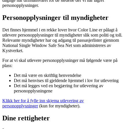
daglige har driftsansvaret for de stedene der vi har lagret
personopplysninger.
Personopplysninger til myndigheter
Det finnes hjemmel i en rekke lover hvor Color Line er pålagt å
utlevere personopplysninger til myndigheter slik som politi og toll.
Relevante myndigheter har og adgang til passasjerlister gjennom
National Single Window Safe Sea Net som administreres av
Kystverket.
For at vi skal utlevere personopplysninger må følgende være på
plass:
Det må være en skriftlig henvendelse
Det må henvises til gjeldende hjemmel i lov for utlevering
Det må legges ved en begjæring for utlevering av
personopplysningene
Klikk her for å fylle inn skjema utlevering av
personopplysninger
(kun for myndigheter).
Dine rettigheter