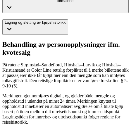
formålene:
Lagring og sletting av kjøpshistorikk
Behandling av personopplysninger ifm.
kvotesalg
På rutene Strømstad–Sandefjord, Hirtshals–Larvik og Hirtshals–
Kristiansand er Color Line rettslig forpliktet til å merke billettene slik
at passasjerer ikke får kjøpt mer enn den mengde som kan innføres
tollavgiftsfritt. Den rettslige forpliktelsen er vareførselforskriften § 5-
9-10 (5).
Merkingen gjennomføres digitalt, og gjelder både mengde og
oppholdstid i utlandet på minst 24 timer. Merkingen knyttet til
oppholdstid innebærer en automatisert avgjørelse om å tillate kjøp
basert på tiden mellom ditt utreisetidspunkt og innreisetidspunkt.
Lagringstiden for innreise- og utreisetidspunkt følger reglene for
reisehistorikk.