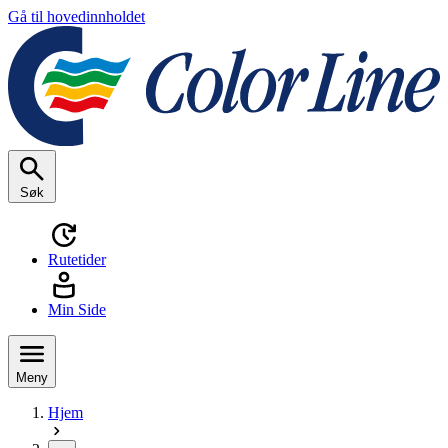
Gå til hovedinnholdet
Søk
Rutetider
Min Side
Meny
Hjem