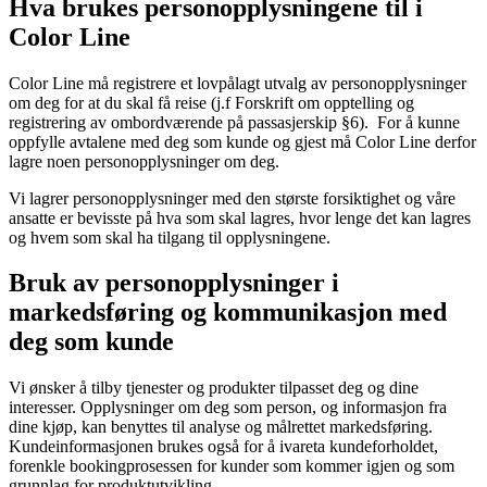
Hva brukes personopplysningene til i
Color Line
Color Line må registrere et lovpålagt utvalg av personopplysninger
om deg for at du skal få reise (j.f Forskrift om opptelling og
registrering av ombordværende på passasjerskip §6). For å kunne
oppfylle avtalene med deg som kunde og gjest må Color Line derfor
lagre noen personopplysninger om deg.
Vi lagrer personopplysninger med den største forsiktighet og våre
ansatte er bevisste på hva som skal lagres, hvor lenge det kan lagres
og hvem som skal ha tilgang til opplysningene.
Bruk av personopplysninger i
markedsføring og kommunikasjon med
deg som kunde
Vi ønsker å tilby tjenester og produkter tilpasset deg og dine
interesser. Opplysninger om deg som person, og informasjon fra
dine kjøp, kan benyttes til analyse og målrettet markedsføring.
Kundeinformasjonen brukes også for å ivareta kundeforholdet,
forenkle bookingprosessen for kunder som kommer igjen og som
grunnlag for produktutvikling.