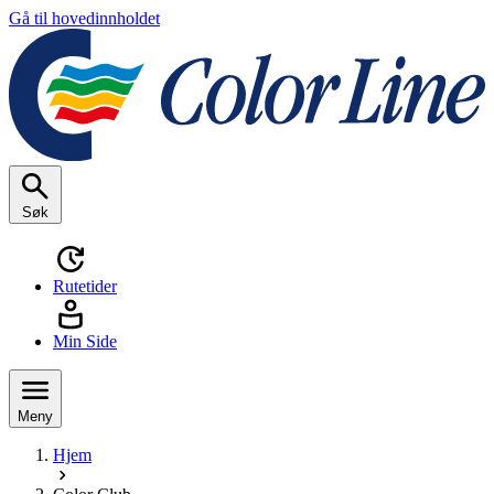
Gå til hovedinnholdet
Søk
Rutetider
Min Side
Meny
Hjem