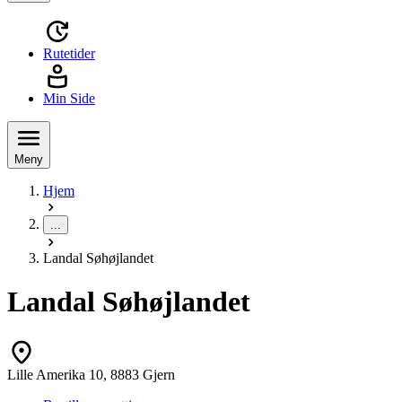
Rutetider
Min Side
Meny
Hjem
...
Landal Søhøjlandet
Landal Søhøjlandet
Lille Amerika 10, 8883 Gjern