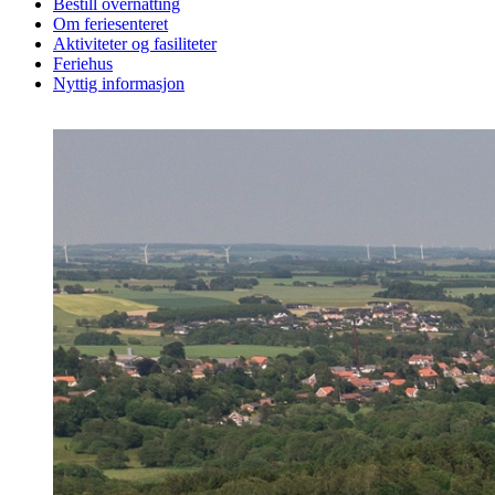
Bestill overnatting
Om feriesenteret
Aktiviteter og fasiliteter
Feriehus
Nyttig informasjon