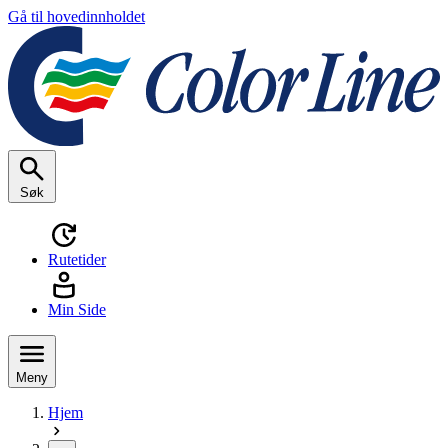
Gå til hovedinnholdet
Søk
Rutetider
Min Side
Meny
Hjem