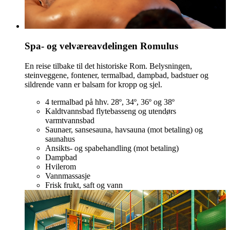
Spa- og velværeavdelingen Romulus
En reise tilbake til det historiske Rom. Belysningen,
steinveggene, fontener, termalbad, dampbad, badstuer og
sildrende vann er balsam for kropp og sjel.
4 termalbad på hhv. 28º, 34º, 36º og 38º
Kaldtvannsbad flytebasseng og utendørs
varmtvannsbad
Saunaer, sansesauna, havsauna (mot betaling) og
saunahus
Ansikts- og spabehandling (mot betaling)
Dampbad
Hvilerom
Vannmassasje
Frisk frukt, saft og vann