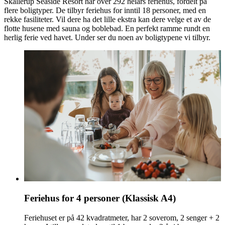
Skallerup Seaside Resort har over 292 helårs feriehus, fordelt på
flere boligtyper. De tilbyr feriehus for inntil 18 personer, med en
rekke fasiliteter. Vil dere ha det lille ekstra kan dere velge et av de
flotte husene med sauna og boblebad. En perfekt ramme rundt en
herlig ferie ved havet. Under ser du noen av boligtypene vi tilbyr.
Feriehus for 4 personer (Klassisk A4)
Feriehuset er på 42 kvadratmeter, har 2 soverom, 2 senger + 2