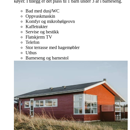
køyer. I tillegg er det plass til 1 barn under 3 år i barneseng.
Bad med dusj/WC
Oppvaskmaskin
Komfyr og mikrobølgeovn
Kaffetrakter
Servise og bestikk
Flatskjerm TV
Telefon
Stor terrasse med hagemøbler
Uthus
Barneseng og barnestol