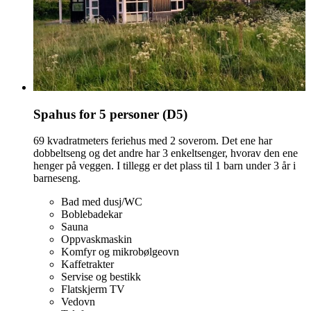
Spahus for 5 personer (D5)
69 kvadratmeters feriehus med 2 soverom. Det ene har
dobbeltseng og det andre har 3 enkeltsenger, hvorav den ene
henger på veggen. I tillegg er det plass til 1 barn under 3 år i
barneseng.
Bad med dusj/WC
Boblebadekar
Sauna
Oppvaskmaskin
Komfyr og mikrobølgeovn
Kaffetrakter
Servise og bestikk
Flatskjerm TV
Vedovn