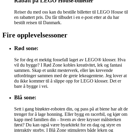
Rabatt på LEGO House-billetter
Reiser du med oss kan du bestille billetter til LEGO House til
en rabattert pris. Du får tilbudet i en e-post etter at du har
bestilt reisen til Danmark.
Fire opplevelsessoner
Rød sone:
Se for deg et mektig fossefall laget av LEGO® klosser. Hva
vil du bygge? I Rød Zone kobles kreativitet, lek og fantasi
sammen. Skap et unikt mesterverk, eller løs krevende
utfordringer sammen med de greie lekeagentene. Jeg lover at
du ikke kommer til å slippe opp for LEGO klosser. Det er
bare å bygge i vei.
Blå sone:
Sett i gang birøkter-roboten din, og pass på at biene har alt de
trenger for å lage honning. Eller bygg en racerbil, og kjør om
kapp med familien din – hvem av dere krysser målstreken
først? Du kan også være byarkitekt for en dag og styre en
interaktiv storby. I Blå Zone stimuleres både leken og