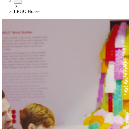
...
LEGO House