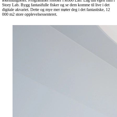
lekemuligheter. Programmér roboter i Robo Lab. Lag din egen film i
Story Lab. Bygg fantasifulle fisker og se dem komme til live i det
digitale akvariet. Dette og mye mer møter deg i det fantastiske, 12
000 m2 store opplevelsessenteret.