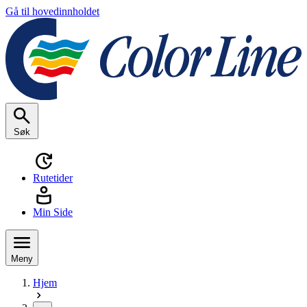
Gå til hovedinnholdet
Søk
Rutetider
Min Side
Meny
Hjem