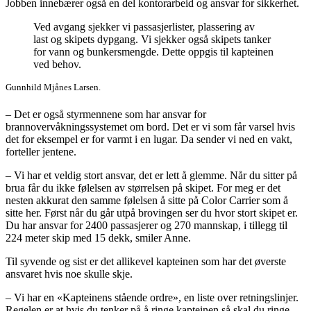
Jobben innebærer også en del kontorarbeid og ansvar for sikkerhet.
Ved avgang sjekker vi passasjerlister, plassering av
last og skipets dypgang. Vi sjekker også skipets tanker
for vann og bunkersmengde. Dette oppgis til kapteinen
ved behov.
Gunnhild Mjånes Larsen.
– Det er også styrmennene som har ansvar for
brannovervåkningssystemet om bord. Det er vi som får varsel hvis
det for eksempel er for varmt i en lugar. Da sender vi ned en vakt,
forteller jentene.
– Vi har et veldig stort ansvar, det er lett å glemme. Når du sitter på
brua får du ikke følelsen av størrelsen på skipet. For meg er det
nesten akkurat den samme følelsen å sitte på Color Carrier som å
sitte her. Først når du går utpå brovingen ser du hvor stort skipet er.
Du har ansvar for 2400 passasjerer og 270 mannskap, i tillegg til
224 meter skip med 15 dekk, smiler Anne.
Til syvende og sist er det allikevel kapteinen som har det øverste
ansvaret hvis noe skulle skje.
– Vi har en «Kapteinens stående ordre», en liste over retningslinjer.
Regelen er at hvis du tenker på å ringe kapteinen så skal du ringe