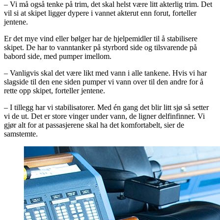
– Vi må også tenke på trim, det skal helst være litt akterlig trim. Det
vil si at skipet ligger dypere i vannet akterut enn forut, forteller
jentene.
Er det mye vind eller bølger har de hjelpemidler til å stabilisere
skipet. De har to vanntanker på styrbord side og tilsvarende på
babord side, med pumper imellom.
– Vanligvis skal det være likt med vann i alle tankene. Hvis vi har
slagside til den ene siden pumper vi vann over til den andre for å
rette opp skipet, forteller jentene.
– I tillegg har vi stabilisatorer. Med én gang det blir litt sjø så setter
vi de ut. Det er store vinger under vann, de ligner delfinfinner. Vi
gjør alt for at passasjerene skal ha det komfortabelt, sier de
samstemte.