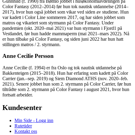
Gunnhild (f. 1990) fra Bømlo jobbet i husøkonomiavdelingen på
Color Fantasy (2012–2014) før hun tok nautisk utdannelse (2014–
2017), hvor hun også jobbet som vikar ved siden av studiene. Hun
var kadett i Color Line sommeren 2017, og har siden jobbet som
matros og vikariert som styrmann på Color Fantasy. Under
pandemien (okt. 2020–mai 2021) var hun styrmann i Fjord1 på
Vestlandet, før hun hadde mammaperm (mai 2021–mars 2022). Nå
er hun tilbake på Color Fantasy, og siden juni 2022 har hun hatt
stillingen matros / 2. styrmann.
Anne Cecilie Persson
Anne Cecilie (f. 1994) er fra Oslo og tok nautisk utdannelse på
Bakkenteigen (2015–2018). Hun har erfaring som kadett på Color
Carrier (jan.–sep. 2019) og Siem Diamond ATHS (nov. 2020–feb.
2021). Senere jobbet hun som 2. styrmann på Color Carrier, før hun
tiltrådte som 2. styrmann på Color Fantasy i august 2021, hvor hun
fortsatt arbeider.
Kundesenter
Min Side - Logg inn
Rutetider
Kontakt oss