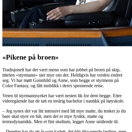
«Pikene på broen»
Tradisjonelt har det vært menn som har jobbet på broen på skip,
tittelen «styrmann» sier mye om det. Heldigvis har verden endret
seg. Vi har møtt Gunnhild og Anne, som begge er styrmenn på
Color Fantasy, og fått innblikk i deres spennende reise.
Veien til styrmannsyrket har vært nesten lik for dem begge. Etter
videregående har de tatt en treårig bachelor i nautikk på høyskole.
– Jeg synes det var litt intensivt med litt mye matte, du tenker jo du
bare skal styre en båt, men det er mye fysikk, matte og
termodynamikk. Men et fint studium, legger Anne smilende til.
– Deretter har du ett år som kadett, det blir tilsvarende lærling, men