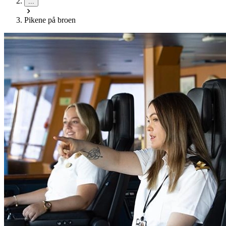
...
Pikene på broen