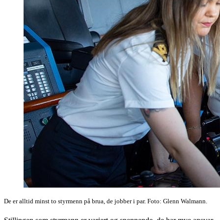
De er alltid minst to styrmenn på brua, de jobber i par. Foto: Glenn Walmann.