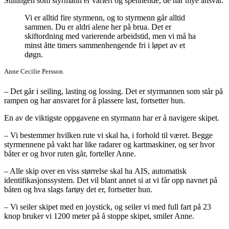
Stillingen som styrmann er variert og spennende, de har mye ansvar.
Vi er alltid fire styrmenn, og to styrmenn går alltid
sammen. Du er aldri alene her på brua. Det er
skiftordning med varierende arbeidstid, men vi må ha
minst åtte timers sammenhengende fri i løpet av et
døgn.
Anne Cecilie Persson.
– Det går i seiling, lasting og lossing. Det er styrmannen som står på
rampen og har ansvaret for å plassere last, fortsetter hun.
En av de viktigste oppgavene en styrmann har er å navigere skipet.
– Vi bestemmer hvilken rute vi skal ha, i forhold til været. Begge
styrmennene på vakt har like radarer og kartmaskiner, og ser hvor
båter er og hvor ruten går, forteller Anne.
– Alle skip over en viss størrelse skal ha AIS, automatisk
identifikasjonssystem. Det vil blant annet si at vi får opp navnet på
båten og hva slags fartøy det er, fortsetter hun.
– Vi seiler skipet med en joystick, og seiler vi med full fart på 23
knop bruker vi 1200 meter på å stoppe skipet, smiler Anne.