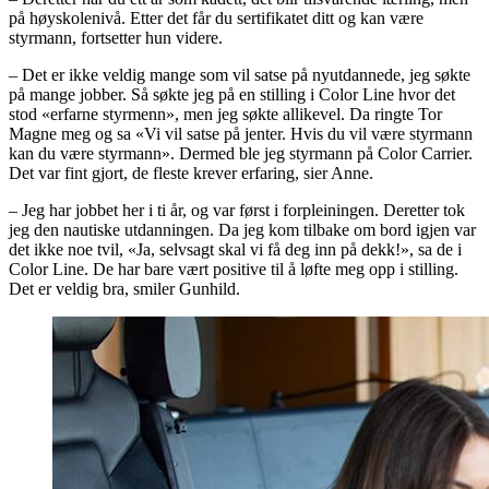
på høyskolenivå. Etter det får du sertifikatet ditt og kan være
styrmann, fortsetter hun videre.
– Det er ikke veldig mange som vil satse på nyutdannede, jeg søkte
på mange jobber. Så søkte jeg på en stilling i Color Line hvor det
stod «erfarne styrmenn», men jeg søkte allikevel. Da ringte Tor
Magne meg og sa «Vi vil satse på jenter. Hvis du vil være styrmann
kan du være styrmann». Dermed ble jeg styrmann på Color Carrier.
Det var fint gjort, de fleste krever erfaring, sier Anne.
– Jeg har jobbet her i ti år, og var først i forpleiningen. Deretter tok
jeg den nautiske utdanningen. Da jeg kom tilbake om bord igjen var
det ikke noe tvil, «Ja, selvsagt skal vi få deg inn på dekk!», sa de i
Color Line. De har bare vært positive til å løfte meg opp i stilling.
Det er veldig bra, smiler Gunhild.