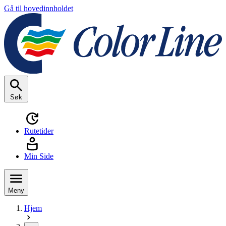
Gå til hovedinnholdet
Søk
Rutetider
Min Side
Meny
Hjem