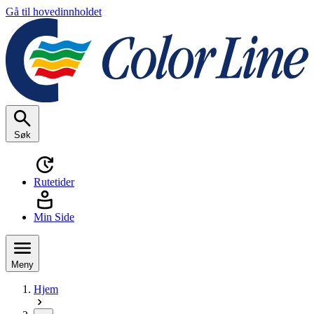
Gå til hovedinnholdet
Søk
Rutetider
Min Side
Meny
Hjem