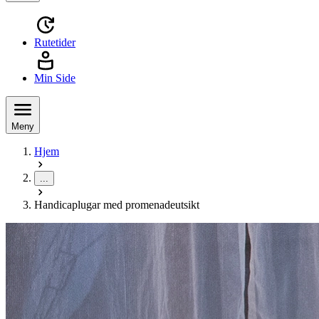
Rutetider
Min Side
Meny
Hjem
...
Handicaplugar med promenadeutsikt