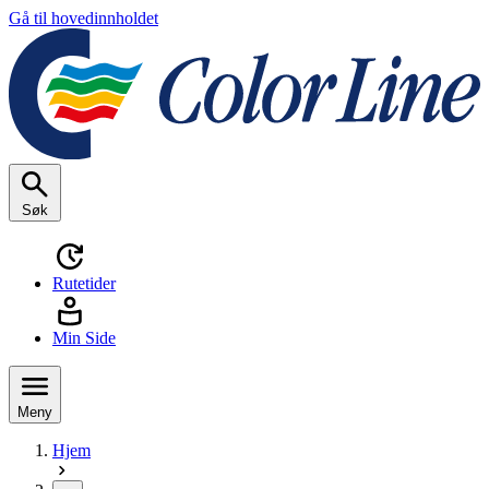
Gå til hovedinnholdet
Søk
Rutetider
Min Side
Meny
Hjem