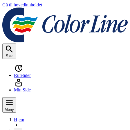
Gå til hovedinnholdet
Søk
Rutetider
Min Side
Meny
Hjem