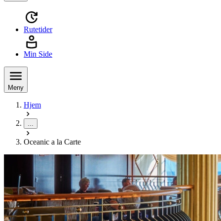
Rutetider
Min Side
Meny
Hjem
...
Oceanic a la Carte