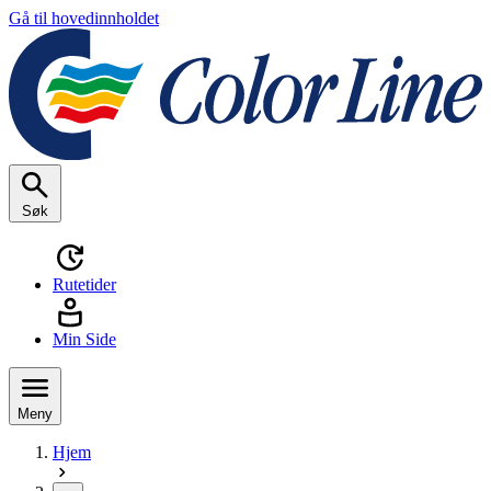
Gå til hovedinnholdet
Søk
Rutetider
Min Side
Meny
Hjem