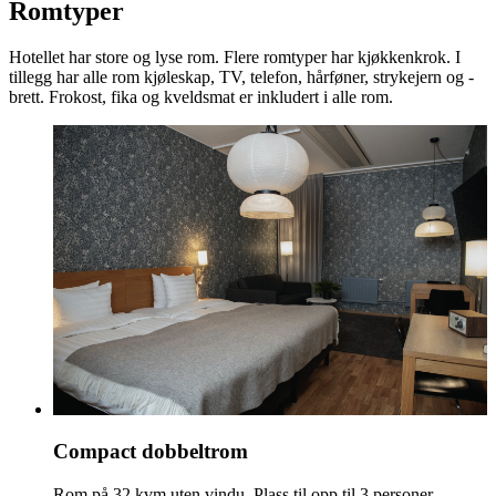
Romtyper
Hotellet har store og lyse rom. Flere romtyper har kjøkkenkrok. I
tillegg har alle rom kjøleskap, TV, telefon, hårføner, strykejern og -
brett. Frokost, fika og kveldsmat er inkludert i alle rom.
Compact dobbeltrom
Rom på 32 kvm uten vindu. Plass til opp til 3 personer.