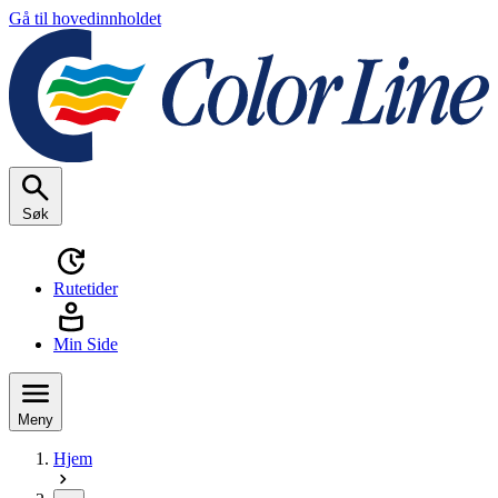
Gå til hovedinnholdet
Søk
Rutetider
Min Side
Meny
Hjem