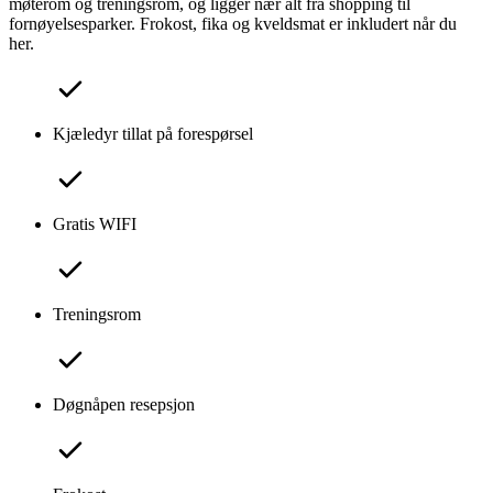
møterom og treningsrom, og ligger nær alt fra shopping til
fornøyelsesparker. Frokost, fika og kveldsmat er inkludert når du
her.
Kjæledyr tillat på forespørsel
Gratis WIFI
Treningsrom
Døgnåpen resepsjon