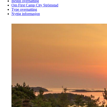
Bestill overnatting
Om First Camp City Strömstad
Type overnatting
Nyttig informasjon