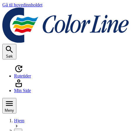
Gå til hovedinnholdet
Søk
Rutetider
Min Side
Meny
Hjem