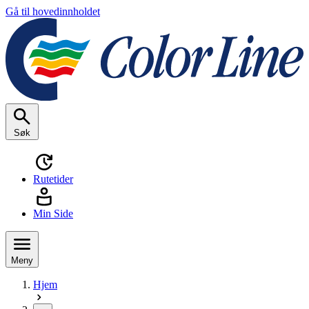
Gå til hovedinnholdet
Søk
Rutetider
Min Side
Meny
Hjem