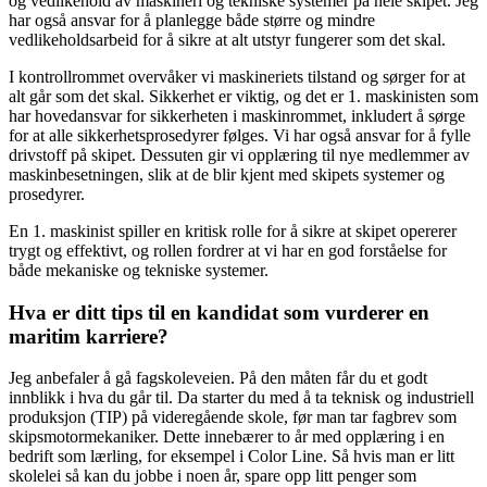
og vedlikehold av maskineri og tekniske systemer på hele skipet. Jeg
har også ansvar for å planlegge både større og mindre
vedlikeholdsarbeid for å sikre at alt utstyr fungerer som det skal.
I kontrollrommet overvåker vi maskineriets tilstand og sørger for at
alt går som det skal. Sikkerhet er viktig, og det er 1. maskinisten som
har hovedansvar for sikkerheten i maskinrommet, inkludert å sørge
for at alle sikkerhetsprosedyrer følges. Vi har også ansvar for å fylle
drivstoff på skipet. Dessuten gir vi opplæring til nye medlemmer av
maskinbesetningen, slik at de blir kjent med skipets systemer og
prosedyrer.
En 1. maskinist spiller en kritisk rolle for å sikre at skipet opererer
trygt og effektivt, og rollen fordrer at vi har en god forståelse for
både mekaniske og tekniske systemer.
Hva er ditt tips til en kandidat som vurderer en
maritim karriere?
Jeg anbefaler å gå fagskoleveien. På den måten får du et godt
innblikk i hva du går til. Da starter du med å ta teknisk og industriell
produksjon (TIP) på videregående skole, før man tar fagbrev som
skipsmotormekaniker. Dette innebærer to år med opplæring i en
bedrift som lærling, for eksempel i Color Line. Så hvis man er litt
skolelei så kan du jobbe i noen år, spare opp litt penger som