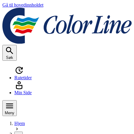
Gå til hovedinnholdet
Søk
Rutetider
Min Side
Meny
Hjem